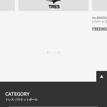
No.B00092
[リバーシ
FREEME
CATEGORY
トレス バスケットボール