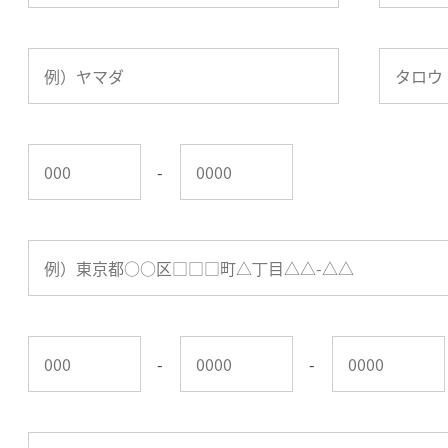
-
-
-