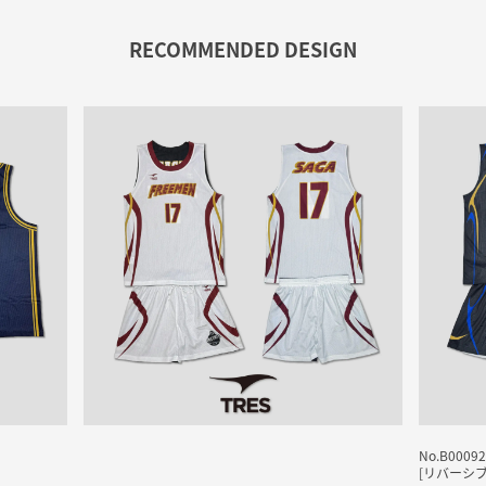
RECOMMENDED DESIGN
No.B00092307-1
[リバーシブルウェア]
FREEMEN
様
No.B00092
[リバーシ