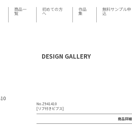
商品一
初めての方
作品
無料サンプル申
覧
へ
集
込
DESIGN GALLERY
410
No.Z941410
[リブ付きビブス]
商品詳細