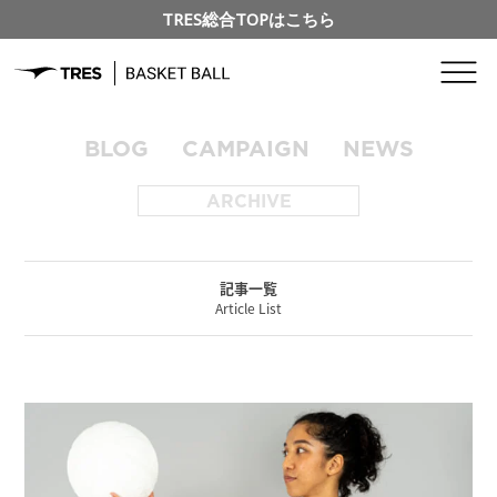
TRES総合TOPはこちら
BLOG
CAMPAIGN
NEWS
ARCHIVE
記事一覧
Article List