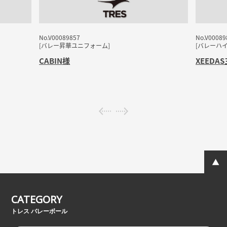
No.V00089857
No.V00089
[バレー昇華ユニフォーム]
[バレーハ
CABIN
様
XEEDA
CATEGORY
トレス バレーボール