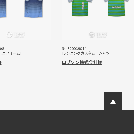
08
No.R00039044
ユニフォーム]
[ランニングカスタムＴシャツ]
様
ロブソン株式会社
様