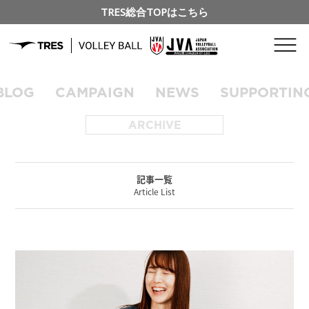
TRES総合TOPはこちら
BLOG
CAMPAIGN
NEWS
SUPPORTIN
ARCHIVE
記事一覧
Article List