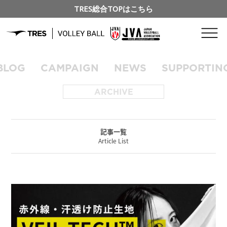
TRES総合TOPはこちら
BLOG
CAMPAIGN
NEWS
SUPPORTIN
ARCHIVE
記事一覧
Article List