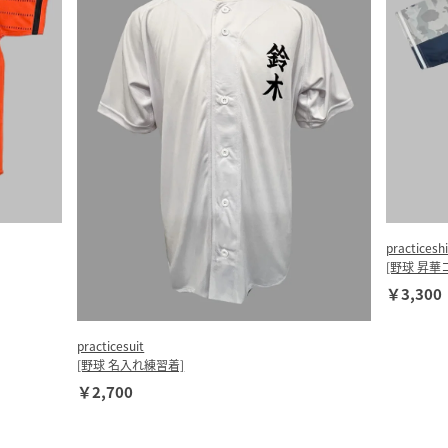
practiceshi
[野球 昇
￥3,300
practicesuit
[野球 名入れ練習着]
￥2,700