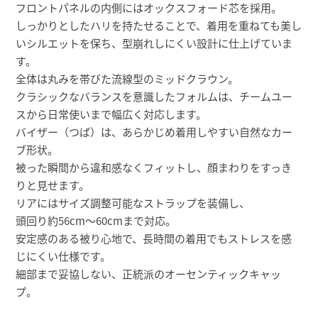
フロントパネルの内側にはオックスフォード芯を採用。
しっかりとしたハリを持たせることで、着用を重ねても美し
いシルエットを保ち、型崩れしにくい設計に仕上げていま
す。
全体は丸みを帯びた流線型のミッドクラウン。
クラシックなバランスを意識したフォルムは、チームユー
スから日常使いまで幅広く対応します。
バイザー（つば）は、あらかじめ着用しやすい自然なカー
ブ形状。
被った瞬間から違和感なくフィットし、顔まわりをすっき
りと見せます。
リアにはサイズ調整可能なストラップを装備し、
頭回り約56cm〜60cmまで対応。
安定感のある被り心地で、長時間の着用でもストレスを感
じにくい仕様です。
細部まで妥協しない、正統派のオーセンティックキャッ
プ。