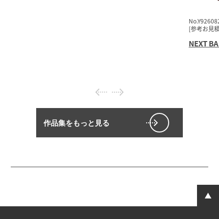
No.Y92608
[参考お見積
NEXT B
作品集をもっと見る