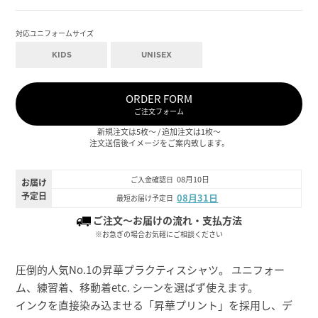
対応ユニフォームサイズ
KIDS
UNISEX
ORDER FORM
ご注文フォーム
新規注文は5枚～ / 追加注文は1枚～
注文送信後イメージをご案内致します。
08月10日
ご入金確認日
お届け
予定日
08月31日
最短お届け予定日
ご注文～お届けの流れ・支払方法
※お急ぎの場合お気軽にご相談ください
圧倒的人気No.1の昇華プラクティスシャツ。 ユニフォー
ム、練習着、移動着etc. シーンを選ばず使えます。
インクを直接染み込ませる「昇華プリント」を採用し、デ