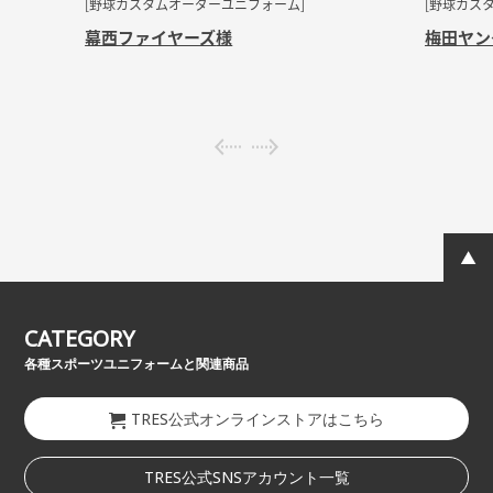
[野球カスタムオーダーユニフォーム]
[野球カス
幕西ファイヤーズ
様
梅田ヤン
CATEGORY
各種スポーツユニフォームと関連商品
TRES公式オンラインストアはこちら
TRES公式SNSアカウント一覧